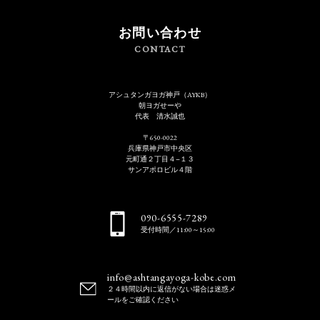
お問い合わせ
CONTACT
アシュタンガヨガ神戸（AYKB）
朝ヨガせーや
代表 清水誠也
〒650-0022
兵庫県神戸市中央区
元町通２丁目４−１３
サンアポロビル４階
090-6555-7289
受付時間／11:00～15:00
info@ashtangayoga-kobe.com
２４時間以内に返信がない場合は迷惑メ
ールをご確認ください