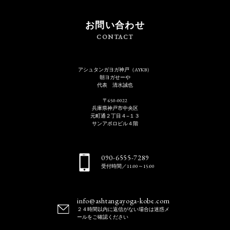
お問い合わせ
CONTACT
アシュタンガヨガ神戸（AYKB）
朝ヨガせーや
代表 清水誠也
〒650-0022
兵庫県神戸市中央区
元町通２丁目４−１３
サンアポロビル４階
090-6555-7289
受付時間／11:00～15:00
info@ashtangayoga-kobe.com
２４時間以内に返信がない場合は迷惑メ
ールをご確認ください