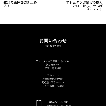
雑念の正体を突き止め
アシュタンガヨガの魅力
ろ！
といったら、やっぱ
り・・・！
お問い合わせ
CONTACT
アシュタンガヨガ神戸（AYKB）
朝ヨガせーや
代表 清水誠也
〒650-0022
兵庫県神戸市中央区
元町通２丁目４−１３
サンアポロビル４階
090-6555-7289
受付時間／11:00～15:00