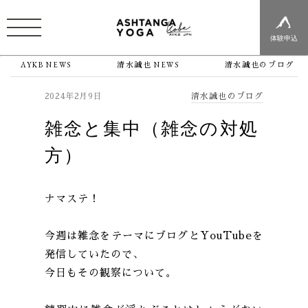
体験申込
AYKB NEWS
清水誠也 NEWS
清水誠也のブログ
清水誠也のブログ
2024年2月9日
雑念と集中（雑念の対処
方）
ナマステ！
今週は雑念をテーマにブログとYouTubeを
発信していたので、
今日もその観察について。