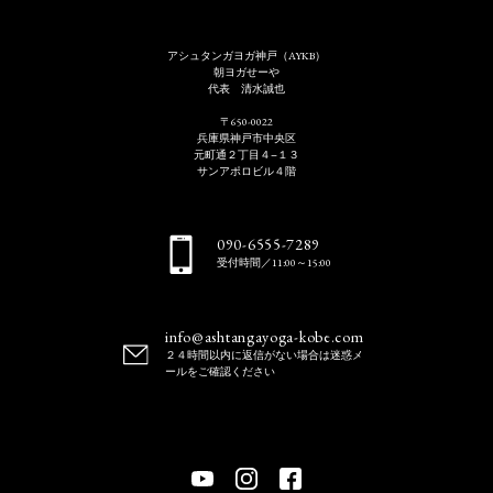
アシュタンガヨガ神戸（AYKB）
朝ヨガせーや
代表 清水誠也
〒650-0022
兵庫県神戸市中央区
元町通２丁目４−１３
サンアポロビル４階
090-6555-7289
受付時間／11:00～15:00
info@ashtangayoga-kobe.com
２４時間以内に返信がない場合は迷惑メ
ールをご確認ください