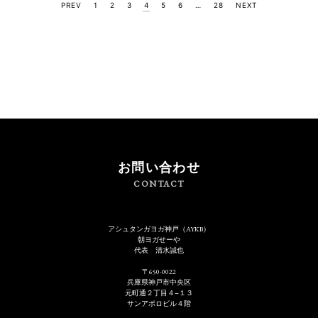
PREV
1
2
3
4
5
6
…
28
NEXT
投
稿
の
ペ
ー
ジ
送
り
お問い合わせ
CONTACT
アシュタンガヨガ神戸（AYKB）
朝ヨガせーや
代表 清水誠也
〒650-0022
兵庫県神戸市中央区
元町通２丁目４−１３
サンアポロビル４階