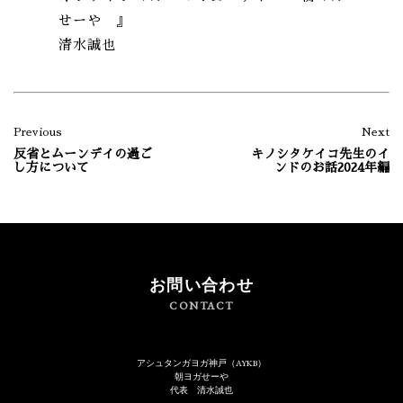
せーや 』
清水誠也
Previous
Next
反省とムーンデイの過ご
キノシタケイコ先生のイ
し方について
ンドのお話2024年編
お問い合わせ
CONTACT
アシュタンガヨガ神戸（AYKB）
朝ヨガせーや
代表 清水誠也